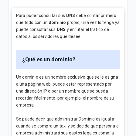
¿Cuál es el número de cuenta de la factura Tigo? |
Empresas
Para poder consultar sus
DNS
debe contar primero
que todo con un
dominio
propio, una vez lo tenga ya
Explicación del Detalle de consumos en su factura
puede consultar sus
DNS
y enrutar el tráfico de
Tigo | Empresas
datos a los servidores que desee.
¿Cómo hacer reposición de SIM en Tigo Business
Online? | Empresas
¿Qué es un dominio?
Un dominio es un nombre exclusivo que se le asigna
VER MÁS
a una página web, puede estar representado por
una dirección IP o por un nombre que se pueda
recordar fácilmente, por ejemplo, el nombre de su
empresa.
Se puede decir que administrar Dominio es igual a
cuando se compra un taxi y se decide que persona o
empresa administrará sus gastos legales como la