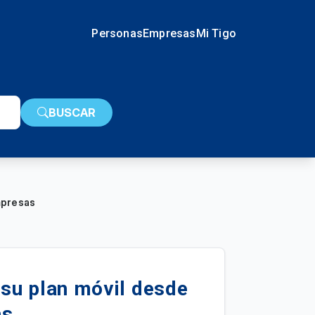
Personas
Empresas
Mi Tigo
BUSCAR
mpresas
su plan móvil desde
as