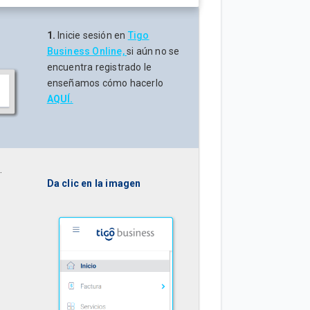
1.
Inicie sesión en
Tigo
Business Online,
si aún no se
encuentra registrado le
enseñamos cómo hacerlo
AQUÍ.
s
.
Da clic en la imagen