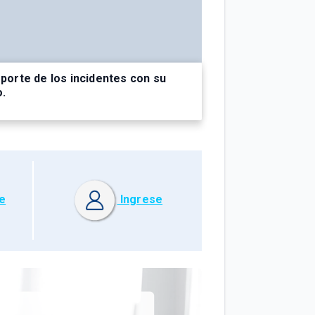
eporte de los incidentes con su
o.
e
Ingrese