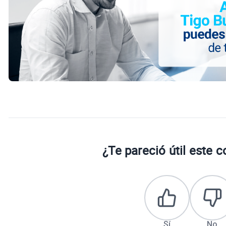
¿Te pareció útil este 
Sí
No