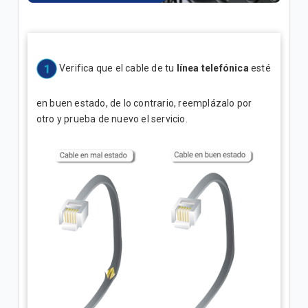
¿Cuál es el número de cuenta de la factura Tigo? |
Empresas
Explicación del Detalle de consumos en su factura
Verifica que el cable de tu
línea telefónica
esté
Tigo | Empresas
en buen estado, de lo contrario, reemplázalo por
¿Cómo hacer reposición de SIM en Tigo Business
otro y prueba de nuevo el servicio.
Online? | Empresas
VER MÁS