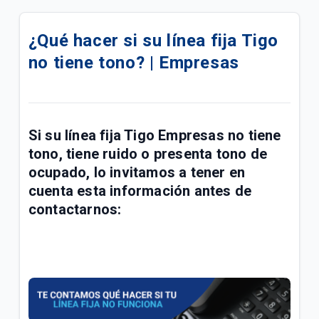
eSIM para su línea móvil Tigo Business | Empresas
¿Qué hacer si su línea fija Tigo
Conoce las mejoras realizadas a la red móvil Tigo |
no tiene tono? | Empresas
Empresas
Conoce sobre el proceso de portabilidad a Tigo |
Empresas
Si su
línea fija Tigo Empresas no tiene
Manual de usuario Cloud Backup Tigo Business |
tono
,
tiene ruido
o
presenta tono de
Empresas
ocupado
, lo invitamos a tener en
cuenta esta información antes de
Paga las facturas de servicios fijos y móviles Tigo
contactarnos:
Business en una transacción | Empresas
Respaldo de Sitios, Bases de Datos, CMS y
Certificado SSL | Empresas
Fallas y problemas para navegar en el Internet Tigo
| Empresas