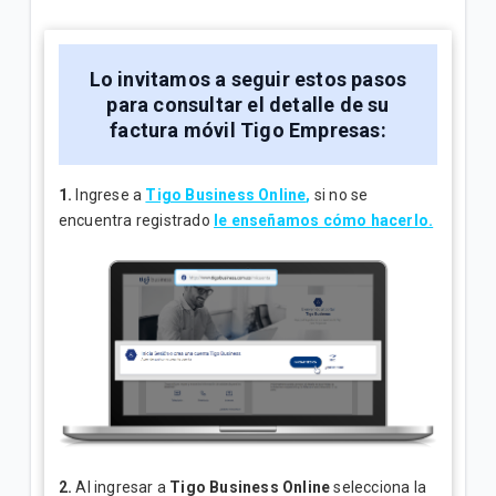
¿Cuál es el número de cuenta de la factura Tigo? |
Empresas
Lo invitamos a seguir estos pasos
para consultar el detalle de su
Explicación del Detalle de consumos en su factura
factura móvil Tigo Empresas:
Tigo | Empresas
¿Cómo hacer reposición de SIM en Tigo Business
1.
Ingrese a
Tigo Business Online
,
si no se
Online? | Empresas
encuentra registrado
le enseñamos cómo hacerlo.
VER MÁS
2.
Al ingresar a
Tigo Business Online
selecciona la