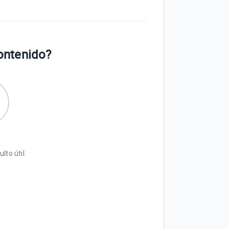
contenido?
lto útil.