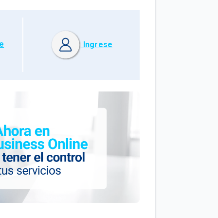
e
Ingrese