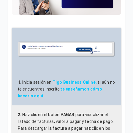
¿Cuál es el número de cuenta de la factura Tigo? |
Empresas
Explicación del Detalle de consumos en su factura
Tigo | Empresas
¿Cómo hacer reposición de SIM en Tigo Business
Online? | Empresas
VER MÁS
1.
Inicia sesión en
Tigo Business Online,
si aún no
te encuentras inscrito
te enseñamos cómo
hacerlo aquí.
2.
Haz clic en el botón
PAGAR
para visualizar el
listado de facturas, valor a pagar y fecha de pago.
Para descargar la factura a pagar haz clic en los