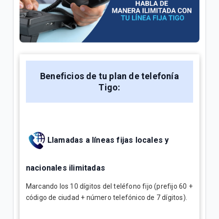
¿Cuál es el número de cuenta de la factura Tigo? |
Empresas
Explicación del Detalle de consumos en su factura
Tigo | Empresas
Beneficios de tu plan de telefonía
¿Cómo hacer reposición de SIM en Tigo Business
Tigo:
Online? | Empresas
VER MÁS
Llamadas a líneas fijas locales y
nacionales ilimitadas
Marcando los 10 dígitos del teléfono fijo (prefijo 60 +
código de ciudad + número telefónico de 7 dígitos).