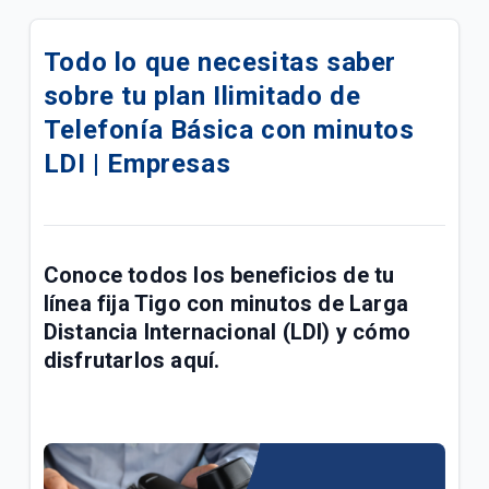
eSIM para su línea móvil Tigo Business | Empresas
Todo lo que necesitas saber
Conoce las mejoras realizadas a la red móvil Tigo |
sobre tu plan Ilimitado de
Empresas
Telefonía Básica con minutos
Conoce sobre el proceso de portabilidad a Tigo |
LDI | Empresas
Empresas
Manual de usuario Cloud Backup Tigo Business |
Empresas
Conoce todos los beneficios de tu
Paga las facturas de servicios fijos y móviles Tigo
línea fija Tigo con minutos de Larga
Business en una transacción | Empresas
Distancia Internacional (LDI) y cómo
disfrutarlos aquí.
Respaldo de Sitios, Bases de Datos, CMS y
Certificado SSL | Empresas
Fallas y problemas para navegar en el Internet Tigo
| Empresas