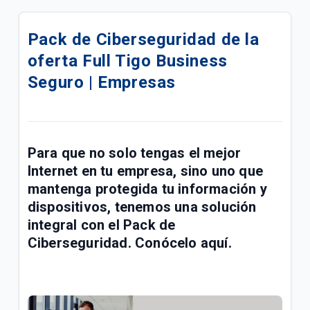
eSIM para su línea móvil Tigo Business | Empresas
Pack de Ciberseguridad de la
Conoce las mejoras realizadas a la red móvil Tigo |
oferta Full Tigo Business
Empresas
Seguro | Empresas
Conoce sobre el proceso de portabilidad a Tigo |
Empresas
Manual de usuario Cloud Backup Tigo Business |
Para que no solo tengas el mejor
Empresas
Internet en tu empresa, sino uno que
Paga las facturas de servicios fijos y móviles Tigo
mantenga protegida tu información y
Business en una transacción | Empresas
dispositivos, tenemos una solución
integral con el Pack de
Respaldo de Sitios, Bases de Datos, CMS y
Ciberseguridad. Conócelo aquí.
Certificado SSL | Empresas
Fallas y problemas para navegar en el Internet Tigo
| Empresas