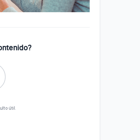
contenido?
lto útil.