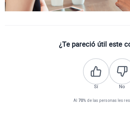
¿Te pareció útil este 
Sí
No
Al
70%
de las personas les resu