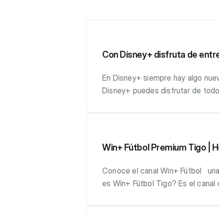
Con Disney+ disfruta de entre
En Disney+ siempre hay algo nuev
Disney+ puedes disfrutar de todo 
películas y series favoritas de Di
para que disfrutes más de lo que
Premium. ¡Entretenimiento sin lí
Disney+ Sigue estos pasos: 1. Ini
Win+ Fútbol Premium Tigo | 
sección de Servicios Premium y da
botón ACTIVAR. 4. Sal de Mi Tigo 
Conoce el canal Win+ Fútbol una 
ACTIVACIÓN. 5. Haz clic en COMP
es Win+ Fútbol Tigo? Es el canal
la app de Disney+ para empezar a
horas de programación, calidad F
deberás hacer clic en COMPLETAR 
los partidos de la Liga de Fútbo
electrónico para iniciar sesión e