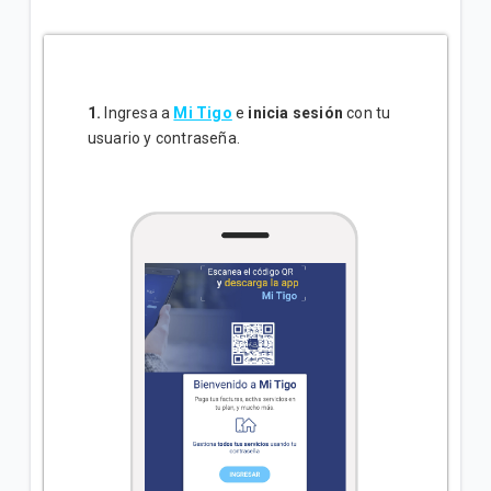
Términos y condiciones de Prime Video para
Hogares | Hogar
Todo lo que debes saber sobre Prime Video | Hogar
1.
Ingresa a
Mi Tigo
e
inicia sesión
con tu
¿Cómo gestionar los paquetes Premium Tigo? |
usuario y contraseña.
Hogar
VER MÁS