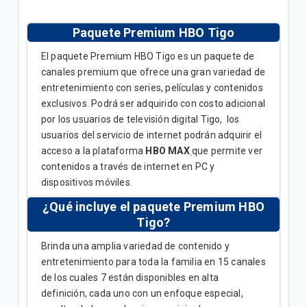
Video | General
Paquete Premium HBO Tigo
Términos y condiciones de Prime Video para
Hogares | Hogar
El paquete Premium HBO Tigo es un paquete de
canales premium que ofrece una gran variedad de
Todo lo que debes saber sobre Prime Video | Hogar
entretenimiento con series, películas y contenidos
exclusivos. Podrá ser adquirido con costo adicional
por los usuarios de televisión digital Tigo, los
VER MÁS
usuarios del servicio de internet podrán adquirir el
acceso a la plataforma
HBO MAX
que permite ver
contenidos a través de internet en PC y
dispositivos móviles.
¿Qué incluye el paquete Premium HBO
Tigo?
Brinda una amplia variedad de contenido y
entretenimiento para toda la familia en 15 canales
de los cuales 7 están disponibles en alta
definición, cada uno con un enfoque especial,