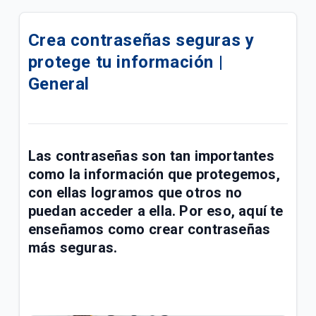
Compra tu celular 5G en cuotas | Móvil
Crea contraseñas seguras y
¿Cómo pagar tus facturas de servicios fijos y
protege tu información |
móviles con QR de Bre-b en Mi Tigo? | General
General
Confirmación de tu visita Tigo por Emtelco | Hogar
Conoce la factura de tu paquete Full Tigo y Full
Tigo + Plus | General
Las contraseñas son tan importantes
como la información que protegemos,
Información importante de recursos de ley sobre
radicación de PQRS | General
con ellas logramos que otros no
puedan acceder a ella. Por eso, aquí te
Compra de acciones de UNE por parte de Millicom |
enseñamos como crear contraseñas
General
más seguras.
Conoce los paquetes Full Tigo + Plus | General
¿Tu servicio cambió? Actualiza tu plan en Mi Tigo |