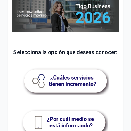
General
Conoce tu factura Tigo | General
Soporte técnico para tus servicios Tigo | General
VER MÁS
Selecciona la opción que deseas conocer: