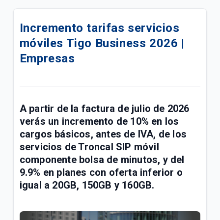
Compra tu celular 5G en cuotas | Móvil
Incremento tarifas servicios
¿Cómo pagar tus facturas de servicios fijos y
móviles Tigo Business 2026 |
móviles con QR de Bre-b en Mi Tigo? | General
Empresas
Confirmación de tu visita Tigo por Emtelco | Hogar
Conoce la factura de tu paquete Full Tigo y Full
Tigo + Plus | General
A partir de la factura de julio de 2026
verás un incremento de 10% en los
Información importante de recursos de ley sobre
radicación de PQRS | General
cargos básicos, antes de IVA, de los
servicios de Troncal SIP móvil
Compra de acciones de UNE por parte de Millicom |
componente bolsa de minutos, y del
General
9.9% en planes con oferta inferior o
igual a 20GB, 150GB y 160GB.
Conoce los paquetes Full Tigo + Plus | General
¿Tu servicio cambió? Actualiza tu plan en Mi Tigo |