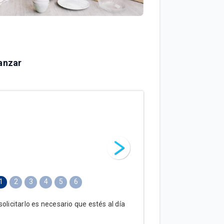
anzar
1
2
3
4
5
6
olicitarlo es necesario que estés al día