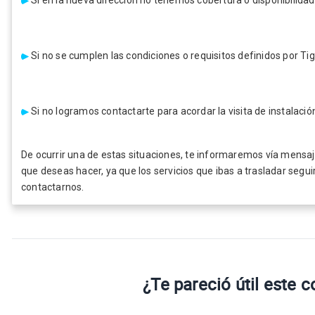
Si en la nueva dirección no tenemos cobertura o disponibilidad t
Si no se cumplen las condiciones o requisitos definidos por Tigo
Si no logramos contactarte para acordar la visita de instalació
De ocurrir una de estas situaciones, te informaremos vía mensa
que deseas hacer, ya que los servicios que ibas a trasladar segu
contactarnos.
¿Te pareció útil este 