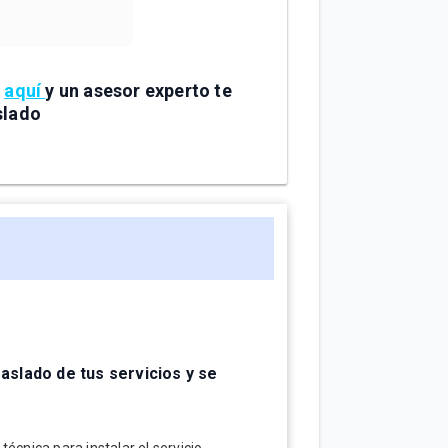
s
aquí
y un asesor experto te
slado
raslado de tus servicios y se