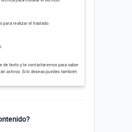
écnica para instalar el servicio.
 para realizar el traslado.
n.
je de texto y te contactaremos para saber
irán activos. Si lo deseas puedes también
contenido?