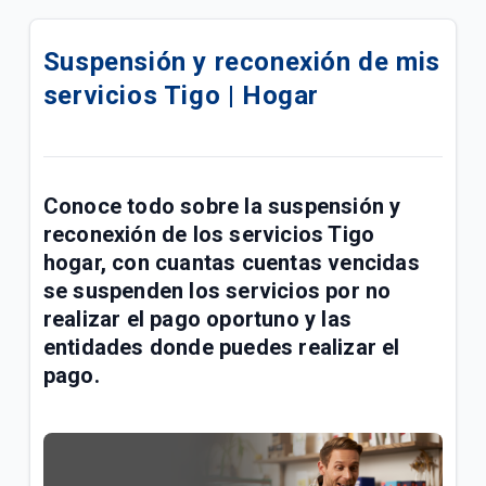
Compra tu celular 5G en cuotas | Móvil
Suspensión y reconexión de mis
¿Cómo pagar tus facturas de servicios fijos y
servicios Tigo | Hogar
móviles con QR de Bre-b en Mi Tigo? | General
Confirmación de tu visita Tigo por Emtelco | Hogar
Conoce la factura de tu paquete Full Tigo y Full
Conoce todo sobre la
suspensión y
Tigo + Plus | General
reconexión
de los servicios
Tigo
hogar
, con cuantas cuentas vencidas
Información importante de recursos de ley sobre
se suspenden los servicios por no
radicación de PQRS | General
realizar el
pago oportuno
y las
Compra de acciones de UNE por parte de Millicom |
entidades donde puedes realizar el
General
pago.
Conoce los paquetes Full Tigo + Plus | General
¿Tu servicio cambió? Actualiza tu plan en Mi Tigo |