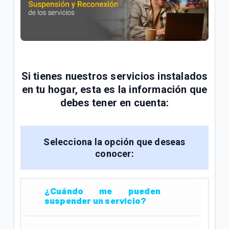
General
Conoce tu factura Tigo | General
Soporte técnico para tus servicios Tigo | General
Si tienes nuestros servicios instalados
en tu hogar, esta es la información que
VER MÁS
debes tener en cuenta:
Selecciona la opción que deseas
conocer:
¿Cuándo me pueden
suspender un servicio?