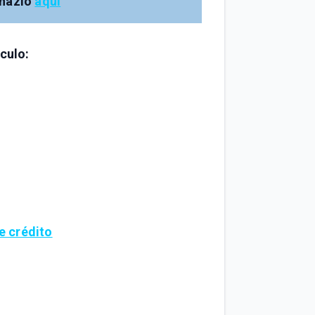
 hazlo
aquí
culo:
e crédito