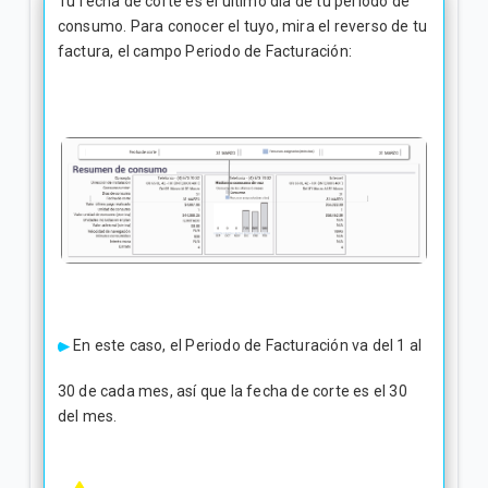
Tu fecha de corte es el último día de tu periodo de
General
consumo. Para conocer el tuyo, mira el reverso de tu
factura, el campo Periodo de Facturación:
Conoce tu factura Tigo | General
Soporte técnico para tus servicios Tigo | General
VER MÁS
En este caso, el Periodo de Facturación va del 1 al
30 de cada mes, así que la fecha de corte es el 30
del mes.