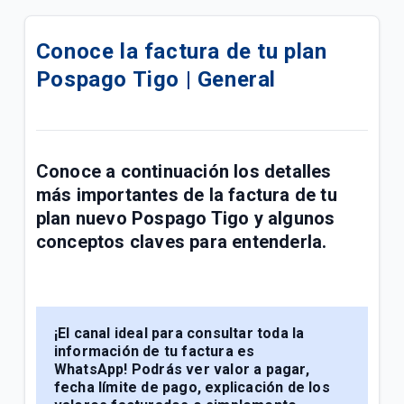
Compra tu celular 5G en cuotas | Móvil
Conoce la factura de tu plan
¿Cómo pagar tus facturas de servicios fijos y
Pospago Tigo | General
móviles con QR de Bre-b en Mi Tigo? | General
Confirmación de tu visita Tigo por Emtelco | Hogar
Conoce la factura de tu paquete Full Tigo y Full
Conoce a continuación los detalles
Tigo + Plus | General
más importantes de la
factura de tu
plan
nuevo
Pospago Tigo
y algunos
Información importante de recursos de ley sobre
conceptos claves para entenderla.
radicación de PQRS | General
Compra de acciones de UNE por parte de Millicom |
General
¡El canal ideal para consultar toda la
Conoce los paquetes Full Tigo + Plus | General
información de tu factura es
WhatsApp!
Podrás ver valor a pagar,
fecha límite de pago, explicación de los
¿Tu servicio cambió? Actualiza tu plan en Mi Tigo |