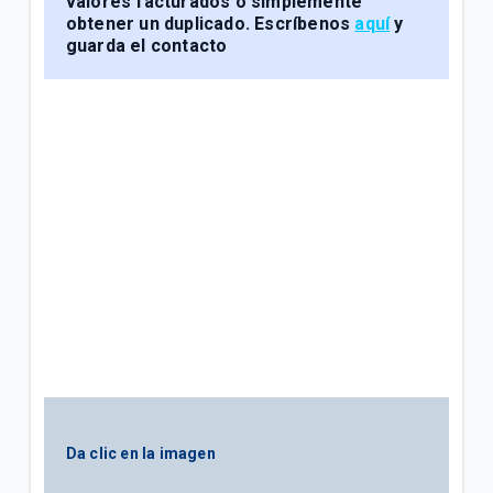
valores facturados o simplemente
General
obtener un duplicado. Escríbenos
aquí
y
guarda el contacto
Conoce tu factura Tigo | General
Soporte técnico para tus servicios Tigo | General
VER MÁS
Da clic en la imagen