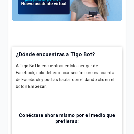
General
Conoce tu factura Tigo | General
Soporte técnico para tus servicios Tigo | General
VER MÁS
¿Dónde encuentras a Tigo Bot?
A Tigo Bot lo encuentras en Messenger de
Facebook, solo debes iniciar sesión con una cuenta
de Facebook y podrás hablar con él dando clic en el
botón
Empezar
.
Conéctate ahora mismo por el medio que
prefieras: