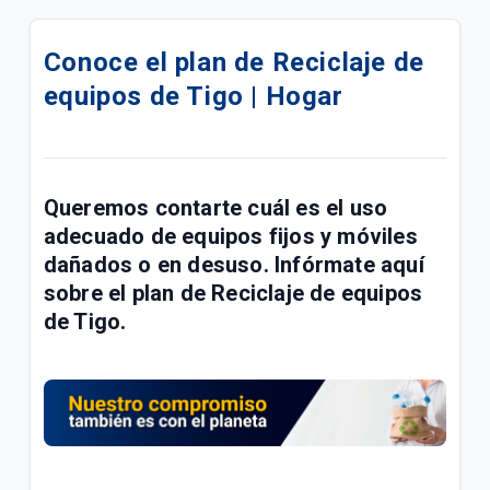
Compra tu celular 5G en cuotas | Móvil
Conoce el plan de Reciclaje de
¿Cómo pagar tus facturas de servicios fijos y
equipos de Tigo | Hogar
móviles con QR de Bre-b en Mi Tigo? | General
Confirmación de tu visita Tigo por Emtelco | Hogar
Conoce la factura de tu paquete Full Tigo y Full
Queremos contarte cuál es el uso
Tigo + Plus | General
adecuado de equipos fijos y móviles
dañados o en desuso. Infórmate aquí
Información importante de recursos de ley sobre
sobre el plan de
Reciclaje de equipos
radicación de PQRS | General
de
Tigo
.
Compra de acciones de UNE por parte de Millicom |
General
Conoce los paquetes Full Tigo + Plus | General
¿Tu servicio cambió? Actualiza tu plan en Mi Tigo |