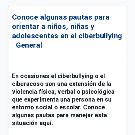
Compra tu celular 5G en cuotas | Móvil
Conoce algunas pautas para
¿Cómo pagar tus facturas de servicios fijos y
orientar a niños, niñas y
móviles con QR de Bre-b en Mi Tigo? | General
adolescentes en el ciberbullying
Confirmación de tu visita Tigo por Emtelco | Hogar
| General
Conoce la factura de tu paquete Full Tigo y Full
Tigo + Plus | General
Información importante de recursos de ley sobre
En ocasiones el ciberbullying o el
radicación de PQRS | General
ciberacoso son una extensión de la
violencia física, verbal o psicológica
Compra de acciones de UNE por parte de Millicom |
que experimenta una persona en su
General
entorno social o escolar. Conoce
algunas pautas para manejar esta
Conoce los paquetes Full Tigo + Plus | General
situación aquí.
¿Tu servicio cambió? Actualiza tu plan en Mi Tigo |