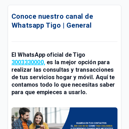
Compra tu celular 5G en cuotas | Móvil
Conoce nuestro canal de
¿Cómo pagar tus facturas de servicios fijos y
Whatsapp Tigo | General
móviles con QR de Bre-b en Mi Tigo? | General
Confirmación de tu visita Tigo por Emtelco | Hogar
Conoce la factura de tu paquete Full Tigo y Full
El WhatsApp oficial de Tigo
Tigo + Plus | General
3003330000,
es la mejor opción para
realizar las consultas y transacciones
Información importante de recursos de ley sobre
de tus servicios hogar y móvil. Aquí te
radicación de PQRS | General
contamos todo lo que necesitas saber
Compra de acciones de UNE por parte de Millicom |
para que empieces a usarlo.
General
Conoce los paquetes Full Tigo + Plus | General
¿Tu servicio cambió? Actualiza tu plan en Mi Tigo |