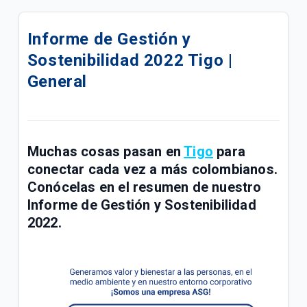
Compra tu celular 5G en cuotas | Móvil
Informe de Gestión y
¿Cómo pagar tus facturas de servicios fijos y
Sostenibilidad 2022 Tigo |
móviles con QR de Bre-b en Mi Tigo? | General
General
Confirmación de tu visita Tigo por Emtelco | Hogar
Conoce la factura de tu paquete Full Tigo y Full
Tigo + Plus | General
Muchas cosas pasan en
Tigo
para
conectar cada vez a más colombianos.
Información importante de recursos de ley sobre
radicación de PQRS | General
Conócelas en el resumen de nuestro
Informe de Gestión y Sostenibilidad
Compra de acciones de UNE por parte de Millicom |
2022.
General
Conoce los paquetes Full Tigo + Plus | General
¿Tu servicio cambió? Actualiza tu plan en Mi Tigo |