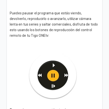
¿Cómo bloquear canales o programas en Televisión
Tigo? | Hogar
Puedes pausar el programa que estás viendo,
devolverlo, reproducirlo o avanzarlo, utilizar cámara
¿Cómo configurar mi control Skyworth Tigo? |
lenta en tus series y saltar comerciales, disfruta de todo
Hogar
esto usando los botones de reproducción del control
remoto de tu Tigo ONEtv:
VER MÁS