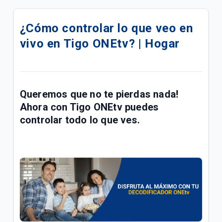
Cambios en algunos canales de TV Tigo | General
¿Cómo controlar lo que veo en
¿Cómo conectar con un proveedor e iniciar sesión
vivo en Tigo ONEtv? | Hogar
en HBO Max? | General
Conoce la barra de sugerencias de mi Tigo ONEtv |
Hogar
Queremos que no te pierdas nada!
Crear una lista de canales favoritos en tu
Ahora con
Tigo ONEtv
puedes
decodificador Opentech Tigo | Hogar
controlar todo lo que ves.
Decodificador Tigo SEI Robotics | Hogar
¿Cómo configurar mi control remoto Tigo SEI
Robotics? | Hogar
No tengo señal de televisión Tigo | General
¿Cómo configurar mi control Cisco Tigo? | Hogar