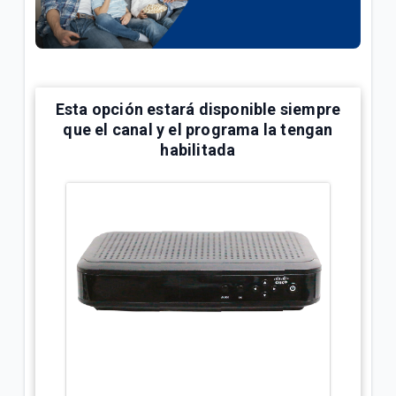
¿Cómo bloquear canales o programas en Televisión
Tigo? | Hogar
¿Cómo configurar mi control Skyworth Tigo? |
Hogar
Esta opción estará disponible siempre
que el canal y el programa la tengan
habilitada
VER MÁS