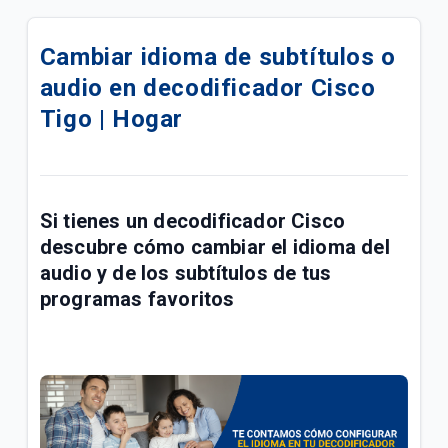
Cambios en algunos canales de TV Tigo | General
Cambiar idioma de subtítulos o
¿Cómo conectar con un proveedor e iniciar sesión
audio en decodificador Cisco
en HBO Max? | General
Tigo | Hogar
Conoce la barra de sugerencias de mi Tigo ONEtv |
Hogar
Crear una lista de canales favoritos en tu
Si tienes un
decodificador Cisco
decodificador Opentech Tigo | Hogar
descubre cómo cambiar el idioma del
Decodificador Tigo SEI Robotics | Hogar
audio y de los subtítulos de tus
programas favoritos
¿Cómo configurar mi control remoto Tigo SEI
Robotics? | Hogar
No tengo señal de televisión Tigo | General
¿Cómo configurar mi control Cisco Tigo? | Hogar