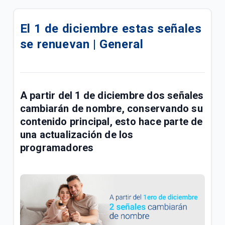
Cambios en algunos canales de TV Tigo | General
El 1 de diciembre estas señales
¿Cómo conectar con un proveedor e iniciar sesión
se renuevan | General
en HBO Max? | General
Conoce la barra de sugerencias de mi Tigo ONEtv |
Hogar
A partir del
1 de diciembre
dos señales
Crear una lista de canales favoritos en tu
cambiarán de nombre, conservando su
decodificador Opentech Tigo | Hogar
contenido principal, esto hace parte de
una actualización de los
Decodificador Tigo SEI Robotics | Hogar
programadores
¿Cómo configurar mi control remoto Tigo SEI
Robotics? | Hogar
No tengo señal de televisión Tigo | General
¿Cómo configurar mi control Cisco Tigo? | Hogar