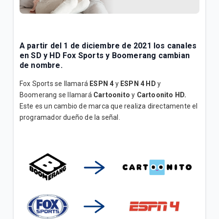
¿Cómo bloquear canales o programas en Televisión
Tigo? | Hogar
A partir del 1 de diciembre de 2021 los canales
¿Cómo configurar mi control Skyworth Tigo? |
en SD y HD
Fox Sports
y
Boomerang
cambian
Hogar
de nombre.
Fox Sports se llamará
ESPN 4
y
ESPN 4 HD
y
Boomerang se llamará
Cartoonito
y
Cartoonito HD.
VER MÁS
Este es un cambio de marca que realiza directamente el
programador dueño de la señal.