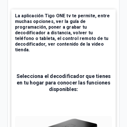
¿Cómo bloquear canales o programas en Televisión
Tigo? | Hogar
La aplicación
Tigo ONE tv
te permite, entre
muchas opciones, ver la guía de
programación, poner a grabar tu
¿Cómo configurar mi control Skyworth Tigo? |
decodificador
a distancia, volver tu
Hogar
teléfono o tableta, el control remoto de tu
decodificador, ver contenido de la video
tienda.
VER MÁS
Selecciona el decodificador que tienes
en tu hogar para conocer las funciones
disponibles: