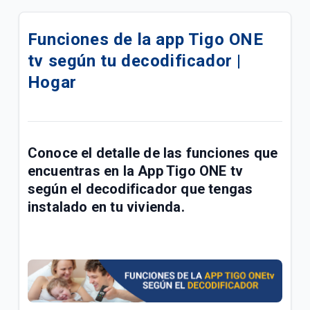
Cambios en algunos canales de TV Tigo | General
Funciones de la app Tigo ONE
¿Cómo conectar con un proveedor e iniciar sesión
tv según tu decodificador |
en HBO Max? | General
Hogar
Conoce la barra de sugerencias de mi Tigo ONEtv |
Hogar
Crear una lista de canales favoritos en tu
Conoce el detalle de las funciones que
decodificador Opentech Tigo | Hogar
encuentras en la
App Tigo ONE tv
Decodificador Tigo SEI Robotics | Hogar
según el
decodificador
que tengas
instalado en tu vivienda.
¿Cómo configurar mi control remoto Tigo SEI
Robotics? | Hogar
No tengo señal de televisión Tigo | General
¿Cómo configurar mi control Cisco Tigo? | Hogar