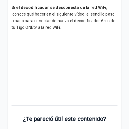
Si el decodificador se desconecta de la red WiFi,
¿Cómo bloquear canales o programas en Televisión
conoce qué hacer en el siguiente vídeo, el sencillo paso
Tigo? | Hogar
a paso para conectar de nuevo el decodificador Arris de
tu Tigo ONEtv a la red WiFi.
¿Cómo configurar mi control Skyworth Tigo? |
Hogar
VER MÁS
¿Te pareció útil este contenido?