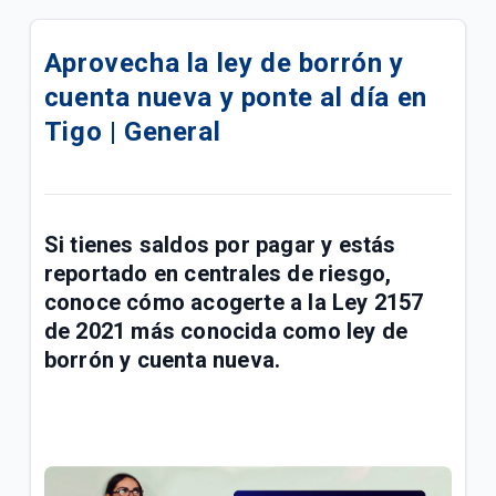
Compra tu celular 5G en cuotas | Móvil
Aprovecha la ley de borrón y
¿Cómo pagar tus facturas de servicios fijos y
cuenta nueva y ponte al día en
móviles con QR de Bre-b en Mi Tigo? | General
Tigo | General
Confirmación de tu visita Tigo por Emtelco | Hogar
Conoce la factura de tu paquete Full Tigo y Full
Tigo + Plus | General
Si tienes saldos por pagar y estás
reportado en centrales de riesgo,
Información importante de recursos de ley sobre
radicación de PQRS | General
conoce cómo acogerte a la
Ley 2157
de 2021
más conocida como ley de
Compra de acciones de UNE por parte de Millicom |
borrón y cuenta nueva.
General
Conoce los paquetes Full Tigo + Plus | General
¿Tu servicio cambió? Actualiza tu plan en Mi Tigo |