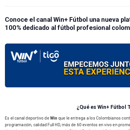
Conoce el canal Win+ Fútbol
una nueva pla
100% dedicado al fútbol
profesional colo
¿Qué es Win+ Fútbol 
Es el canal deportivo de
Win
que le entrega a los Colombianos cont
programación, calidad Full HD, más de 60 eventos en vivo en promed