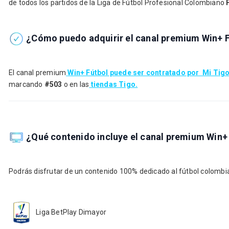
de todos los partidos de la Liga de Fútbol Profesional Colombiano
¿Cómo puedo adquirir el canal premium Win+ F
El canal premium
Win+ Fútbol puede ser contratado por Mi Tig
marcando
#503
o en las
tiendas Tigo.
¿Qué contenido incluye el canal premium Win+
Podrás disfrutar de un contenido 100% dedicado al fútbol colombi
Liga BetPlay Dimayor