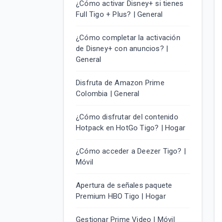
¿Cómo activar Disney+ si tienes
Full Tigo + Plus? | General
¿Cómo completar la activación
de Disney+ con anuncios? |
General
Disfruta de Amazon Prime
Colombia | General
¿Cómo disfrutar del contenido
Hotpack en HotGo Tigo? | Hogar
¿Cómo acceder a Deezer Tigo? |
Móvil
Apertura de señales paquete
Premium HBO Tigo | Hogar
Gestionar Prime Video | Móvil