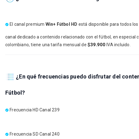
El canal premium
Win+ Fútbol HD
está disponible para todos los 
canal dedicado a contenido relacionado con el fútbol, en especial c
$39.900
colombiano, tiene una tarifa mensual de
IVA incluido.
¿En qué frecuencias puedo disfrutar del conte
Fútbol?
Frecuencia HD Canal 239
Frecuencia SD Canal 240