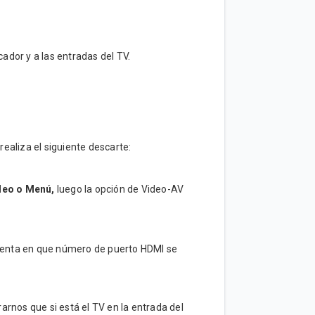
ador y a las entradas del TV.
realiza el siguiente descarte:
deo o Menú,
luego la opción de Video-AV
cuenta en que número de puerto HDMI se
rarnos que si está el TV en la entrada del