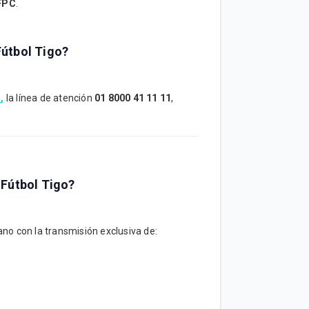
FPC
.
útbol Tigo?
o
,
la línea de atención
01 8000 41 11 11
,
 Fútbol Tigo?
ano con la transmisión exclusiva de: