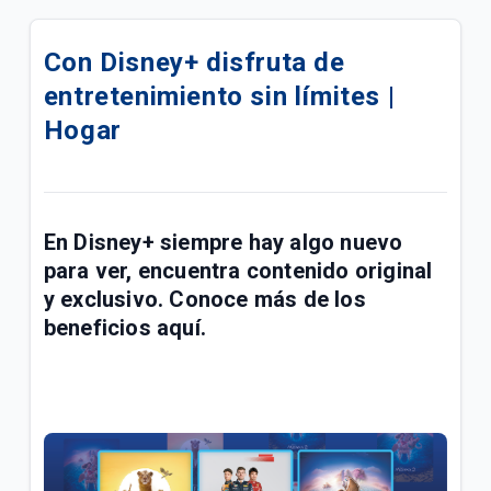
¿Cómo activar Disney+ si tienes Full Tigo + Plus? |
General
Con Disney+ disfruta de
entretenimiento sin límites |
¿Cómo completar la activación de Disney+ con
anuncios? | General
Hogar
Disfruta de Amazon Prime Colombia | General
¿Cómo disfrutar del contenido Hotpack en HotGo
En Disney+ siempre hay algo nuevo
Tigo? | Hogar
para ver, encuentra contenido original
¿Cómo acceder a Deezer Tigo? | Móvil
y exclusivo. Conoce más de los
beneficios aquí.
Apertura de señales paquete Premium HBO Tigo |
Hogar
Gestionar Prime Video | Móvil
Las mejores series y películas están en Prime