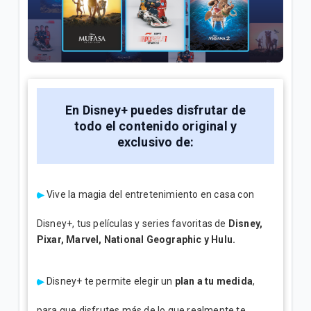
Video | General
Términos y condiciones de Prime Video para
Hogares | Hogar
Todo lo que debes saber sobre Prime Video | Hogar
En Disney+ puedes disfrutar de
todo el contenido original y
VER MÁS
exclusivo de:
Vive la magia del entretenimiento en casa con
Disney+, tus películas y series favoritas de
Disney,
Pixar, Marvel, National Geographic y Hulu.
Disney+ te permite elegir un
plan a tu medida
,
para que disfrutes más de lo que realmente te