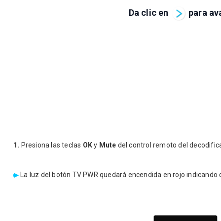
Da clic en
para av
1.
Presiona las teclas
OK
y
Mute
del control remoto del decodifi
La luz del botón TV PWR quedará encendida en rojo indicando qu