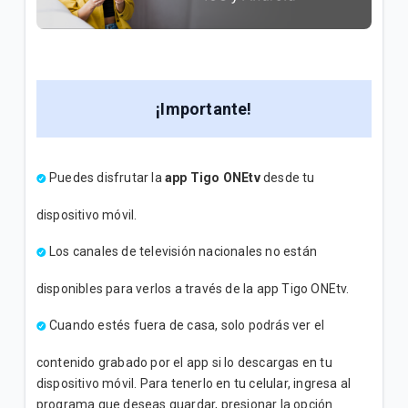
¿Cómo bloquear canales o programas en Televisión
Tigo? | Hogar
¿Cómo configurar mi control Skyworth Tigo? |
¡Importante!
Hogar
Puedes disfrutar la
app Tigo ONEtv
desde tu
VER MÁS
dispositivo móvil.
Los canales de televisión nacionales no están
disponibles para verlos a través de la app Tigo ONEtv.
Cuando estés fuera de casa, solo podrás ver el
contenido grabado por el app si lo descargas en tu
dispositivo móvil. Para tenerlo en tu celular, ingresa al
programa que deseas guardar, presionar la opción