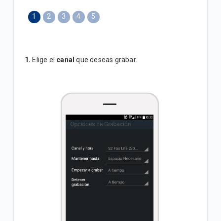
1
2
3
4
5
1.
Elige el
canal
que deseas grabar.