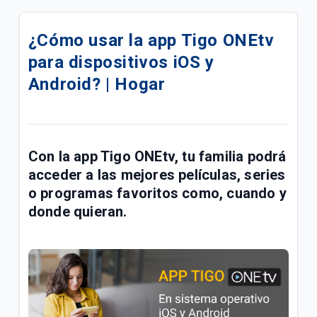
Cambios en algunos canales de TV Tigo | General
¿Cómo usar la app Tigo ONEtv
¿Cómo conectar con un proveedor e iniciar sesión
para dispositivos iOS y
en HBO Max? | General
Android? | Hogar
Conoce la barra de sugerencias de mi Tigo ONEtv |
Hogar
Crear una lista de canales favoritos en tu
Con la
app
Tigo ONEtv
, tu familia podrá
decodificador Opentech Tigo | Hogar
acceder a las mejores películas, series
Decodificador Tigo SEI Robotics | Hogar
o programas favoritos como, cuando y
donde quieran.
¿Cómo configurar mi control remoto Tigo SEI
Robotics? | Hogar
No tengo señal de televisión Tigo | General
¿Cómo configurar mi control Cisco Tigo? | Hogar