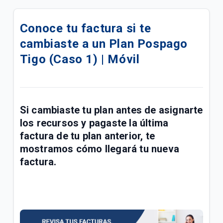
Compra tu celular 5G en cuotas | Móvil
Conoce tu factura si te
¿Cómo pagar tus facturas de servicios fijos y
cambiaste a un Plan Pospago
móviles con QR de Bre-b en Mi Tigo? | General
Tigo (Caso 1) | Móvil
Confirmación de tu visita Tigo por Emtelco | Hogar
Conoce la factura de tu paquete Full Tigo y Full
Tigo + Plus | General
Si cambiaste tu plan antes de asignarte
los recursos y pagaste la última
Información importante de recursos de ley sobre
radicación de PQRS | General
factura de tu plan anterior, te
mostramos cómo llegará tu nueva
Compra de acciones de UNE por parte de Millicom |
factura.
General
Conoce los paquetes Full Tigo + Plus | General
¿Tu servicio cambió? Actualiza tu plan en Mi Tigo |