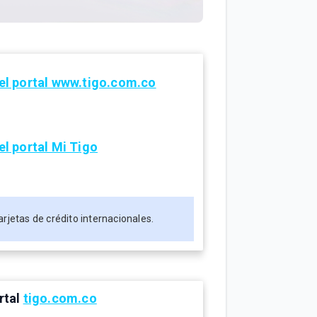
 el portal www.tigo.com.co
el portal Mi Tigo
arjetas de crédito internacionales.
rtal
tigo.com.co