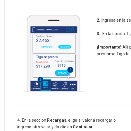
2.
Ingresa en la s
3.
En la opción Tig
¡Importante!
Allí 
préstamo Tigo te 
4.
En la sección
Recargas
, elige el valor a recargar o
ingresa otro valor y da clic en
Continuar.