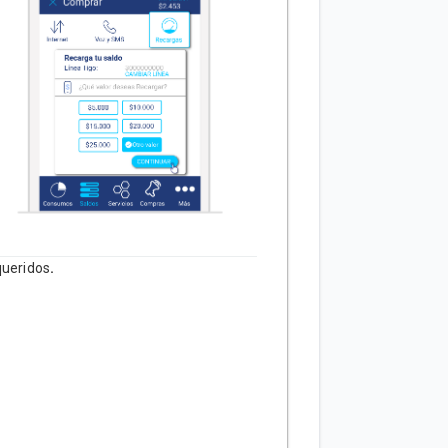
queridos
.