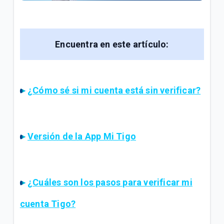
General
Conoce tu factura Tigo | General
Encuentra en este artículo:
Soporte técnico para tus servicios Tigo | General
VER MÁS
¿Cómo sé si mi cuenta está sin verificar?
Versión de la App Mi Tigo
¿Cuáles son los pasos para verificar mi
cuenta Tigo?