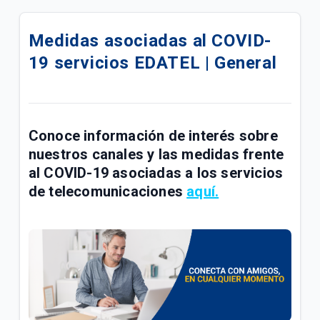
Compra tu celular 5G en cuotas | Móvil
Medidas asociadas al COVID-
¿Cómo pagar tus facturas de servicios fijos y
19 servicios EDATEL | General
móviles con QR de Bre-b en Mi Tigo? | General
Confirmación de tu visita Tigo por Emtelco | Hogar
Conoce la factura de tu paquete Full Tigo y Full
Conoce información de interés sobre
Tigo + Plus | General
nuestros canales y las medidas frente
al COVID-19 asociadas a los servicios
Información importante de recursos de ley sobre
de telecomunicaciones
aquí.
radicación de PQRS | General
Compra de acciones de UNE por parte de Millicom |
General
Conoce los paquetes Full Tigo + Plus | General
¿Tu servicio cambió? Actualiza tu plan en Mi Tigo |