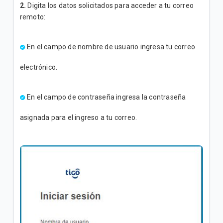
2.
Digita los datos solicitados para acceder a tu correo
¿Cómo afecta el tipo de celular a la navegación
remoto:
WiFi Tigo? | Hogar
En el campo de nombre de usuario ingresa tu correo
VER MÁS
electrónico.
En el campo de contraseña ingresa la contraseña
asignada para el ingreso a tu correo.