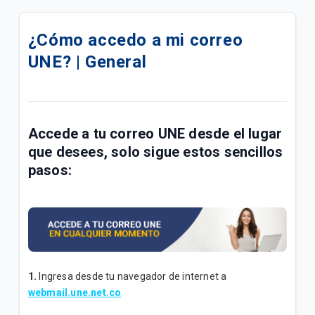
Módem ARRIS TG2492LG Tigo | General
¿Cómo accedo a mi correo
Módem SDMC NE3011 Tigo | General
UNE? | General
Módem RADIOTECH RTCD905H6W4A Tigo | General
Módem Fiberhome HG6145F1 Tigo | General
Accede a tu
correo UNE
desde el lugar
Módem ZTE ZXHN F6600P Tigo | General
que desees, solo sigue estos sencillos
pasos:
¿Qué pasa cuando varias personas navegan al
mismo tiempo en mi red WiFi Tigo? | General
Mi internet Tigo está lento, ¿Qué hago? | Hogar
Direccionamiento IP DNS Tigo | General
1.
Ingresa desde tu navegador de internet a
¿Qué hago si mi conexión no funciona luego de la
webmail.une.net.co
.
migración de red? | General