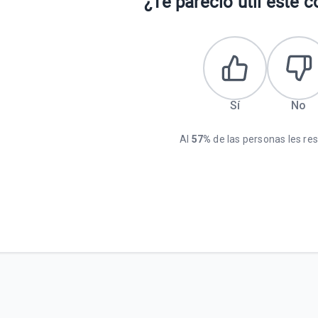
¿Te pareció útil este 
Sí
No
Al
57%
de las personas les resu