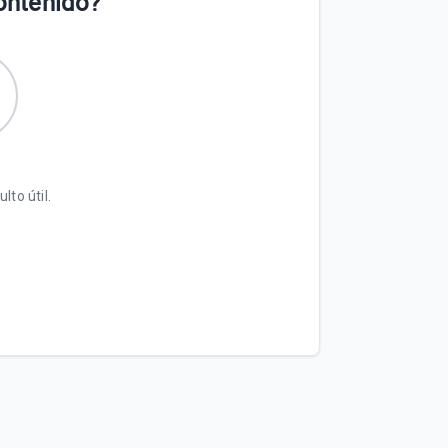
contenido?
lto útil.