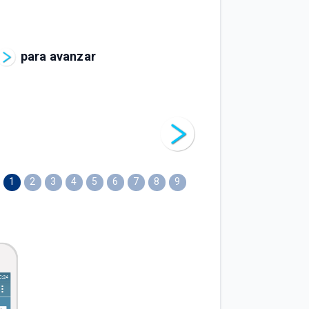
para avanzar
1
2
3
4
5
6
7
8
9