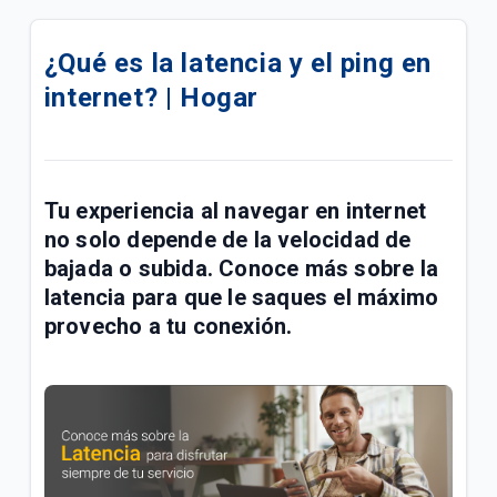
Módem ARRIS TG2492LG Tigo | General
¿Qué es la latencia y el ping en
Módem SDMC NE3011 Tigo | General
internet? | Hogar
Módem RADIOTECH RTCD905H6W4A Tigo | General
Módem Fiberhome HG6145F1 Tigo | General
Tu experiencia al navegar en internet
Módem ZTE ZXHN F6600P Tigo | General
no solo depende de la velocidad de
bajada o subida. Conoce más sobre la
¿Qué pasa cuando varias personas navegan al
latencia
para que le saques el máximo
mismo tiempo en mi red WiFi Tigo? | General
provecho a tu conexión.
Mi internet Tigo está lento, ¿Qué hago? | Hogar
Direccionamiento IP DNS Tigo | General
¿Qué hago si mi conexión no funciona luego de la
migración de red? | General